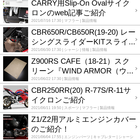
CARRY用Slip-On Ovalサイク
ロンのweb記事ご紹介
2021/07/16 17:30
マフラー
製品情報
CBR650R/CB650R(19-20) レー
シングスライダーKITスライ...
2021/06/30 17:30
シャーシ
情報
製品情報
Z900RS CAFE（18-21）スク
リーン『WIND ARMOR（ウ...
2021/06/22 17:30
製品情報
CBR250RR(20) R-77S/R-11サ
イクロンご紹介
2021/06/11 19:50
スポーツ
マフラー
製品情報
Z1/Z2用アルミエンジンカバー
のご紹介！
2021/06/04 17:55
エンジンパーツ
キャブレター
シャーシ