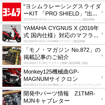
マフラー
製品情報
“ヨシムラレーシングスライダ
ーKIT 「PRO SHIELD」”出...
2021/05/28 16:15
エンジンパーツ
シャーシ
製品情報
YAMAHA CYGNUS X (2016年
式 国内仕様）対応のマフラ...
2021/05/24 20:47
4st MINI
マフラー
製品情報
「モノ・マガジン No.872」の
掲載記事のご紹介
2021/05/17 17:30
マフラー
情報
製品情報
雑誌
Monkey125機械曲GP-
MAGNUMサイクロン
2021/05/14 21:10
4st MINI
エンジンパーツ
シャーシ
マフ
ラー
製品情報
開発中パーツ情報 Z1TMR-
MJNキャブレター