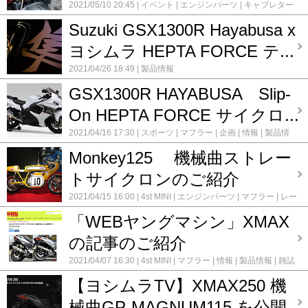
2021/05/10 20:45
イベント
エンジンパーツ
キャブレター
企画
情報
製品情報
Suzuki GSX1300R Hayabusa x
ヨシムラ HEPTA FORCE テ...
2021/04/26 18:49
製品情報
GSX1300R HAYABUSA Slip-
On HEPTA FORCE サイクロ...
2021/04/16 17:30
スポーツ
マフラー
企画
情報
製品情
報
Monkey125 機械曲ストレー
トサイクロンのご紹介
2021/04/15 16:00
4st MINI
エンジンパーツ
マフラー
レー
ス
情報
製品情報
「WEBヤングマシン」XMAX
の記事のご紹介
2021/04/07 16:30
4st MINI
マフラー
情報
製品情報
雑誌
【ヨシムラTV】XMAX250 機
械曲GP-MAGNUM115 を公開...