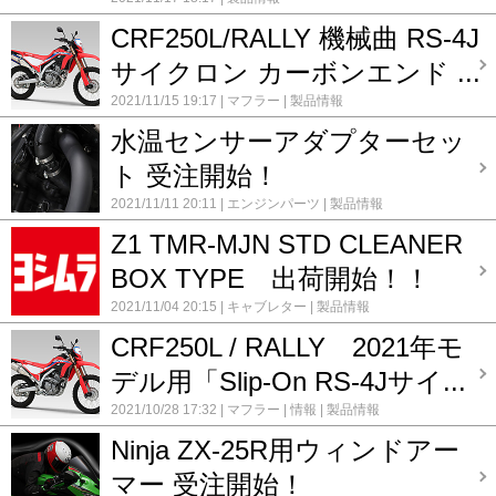
CRF250L/RALLY 機械曲 RS-4J
サイクロン カーボンエンド ...
2021/11/15 19:17
マフラー
製品情報
水温センサーアダプターセッ
ト 受注開始！
2021/11/11 20:11
エンジンパーツ
製品情報
Z1 TMR-MJN STD CLEANER
BOX TYPE 出荷開始！！
2021/11/04 20:15
キャブレター
製品情報
CRF250L / RALLY 2021年モ
デル用「Slip-On RS-4Jサイ...
2021/10/28 17:32
マフラー
情報
製品情報
Ninja ZX-25R用ウィンドアー
マー 受注開始！