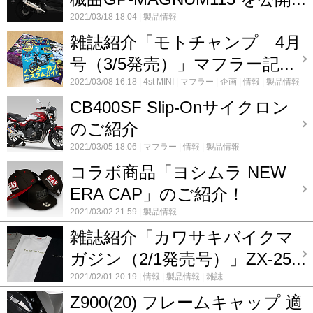
2021/03/18 18:04
製品情報
雑誌紹介「モトチャンプ 4月
号（3/5発売）」マフラー記...
2021/03/08 16:18
4st MINI
マフラー
企画
情報
製品情報
雑誌
CB400SF Slip-Onサイクロン
のご紹介
2021/03/05 18:06
マフラー
情報
製品情報
コラボ商品「ヨシムラ NEW
ERA CAP」のご紹介！
2021/03/02 21:59
製品情報
雑誌紹介「カワサキバイクマ
ガジン（2/1発売号）」ZX-25...
2021/02/01 20:19
情報
製品情報
雑誌
Z900(20) フレームキャップ 適