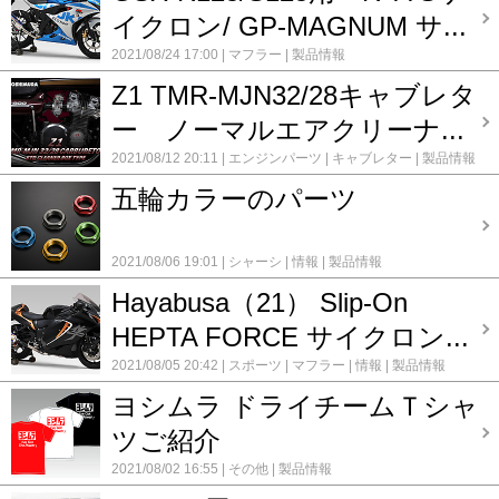
イクロン/ GP-MAGNUM サ...
2021/08/24 17:00
マフラー
製品情報
Z1 TMR-MJN32/28キャブレタ
ー ノーマルエアクリーナ...
2021/08/12 20:11
エンジンパーツ
キャブレター
製品情報
五輪カラーのパーツ
2021/08/06 19:01
シャーシ
情報
製品情報
Hayabusa（21） Slip-On
HEPTA FORCE サイクロン...
2021/08/05 20:42
スポーツ
マフラー
情報
製品情報
ヨシムラ ドライチームＴシャ
ツご紹介
2021/08/02 16:55
その他
製品情報