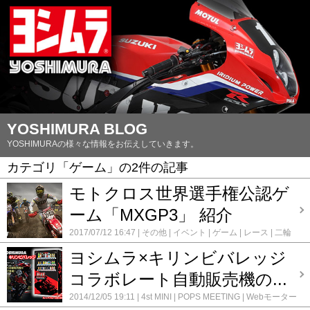
YOSHIMURA BLOG
YOSHIMURAの様々な情報をお伝えしていきます。
カテゴリ「ゲーム」の2件の記事
モトクロス世界選手権公認ゲ
ーム「MXGP3」 紹介
2017/07/12 16:47
その他
イベント
ゲーム
レース
二輪
業界情報
情報
ヨシムラ×キリンビバレッジ
コラボレート自動販売機の...
2014/12/05 19:11
4st MINI
POPS MEETING
Webモーター
サイクルショー
その他
イベント
エンジンパーツ
キャブ