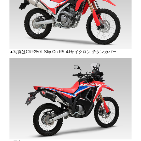
▲写真はCRF250L Slip-On RS-4Jサイクロン チタンカバー