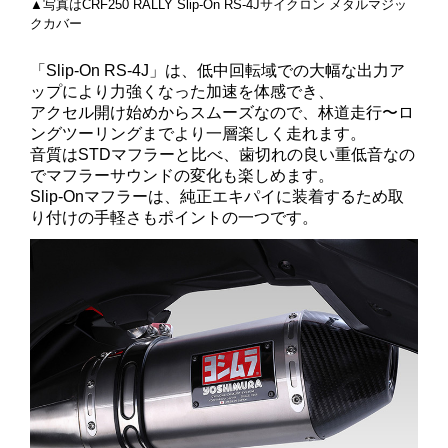
▲写真はCRF250 RALLY Slip-On RS-4Jサイクロン メタルマジッ
クカバー
「Slip-On RS-4J」は、低中回転域での大幅な出力ア
ップにより力強くなった加速を体感でき、
アクセル開け始めからスムーズなので、林道走行〜ロ
ングツーリングまで
より一層楽しく走れます。
音質はSTDマフラーと比べ、歯切れの良い重低音なの
でマフラーサウンドの変化も楽しめます。
Slip-Onマフラーは、純正エキパイに装着するため取
り付けの手軽さもポイントの一つです。