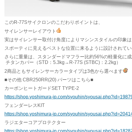
このR-77Sサイクロンのこだわりポイントは、
サイレンサーレイアウト
実はサイレンサー取付け角度によりマシンスタイルの印象は
スポーティに見えるベストな位置に来るように設計されてい
さらに重量は、スタンダードマフラー比約56%の軽量化に
チタンカバー（STD：5.3kg→R-77S (STBC)：2.2kg）
2商品ともサイレンサーカラータイプは3色から選べます
■その他 CBR250RR(20) パーツはこちら■
カーボンヒートガードSET TYPE-2
https://shop.yoshimura-jp.com/syouhin/syousai.php?id=1987
フェンダーレスKIT
https://shop.yoshimura-jp.com/syouhin/syousai.php?id=2041
ラジエターコアプロテクター
https://shop.yoshimura-jp.com/syouhin/syousai.php?id=1828