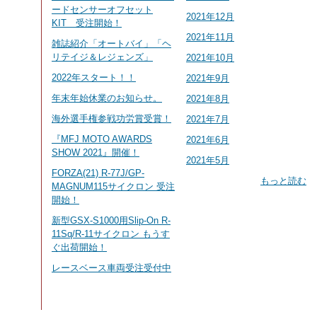
ードセンサーオフセット
2021年12月
KIT 受注開始！
2021年11月
雑誌紹介「オートバイ」「ヘ
リテイジ＆レジェンズ」
2021年10月
2022年スタート！！
2021年9月
年末年始休業のお知らせ。
2021年8月
海外選手権参戦功労賞受賞！
2021年7月
『MFJ MOTO AWARDS
2021年6月
SHOW 2021』開催！
2021年5月
FORZA(21) R-77J/GP-
もっと読む
MAGNUM115サイクロン 受注
開始！
新型GSX-S1000用Slip-On R-
11Sq/R-11サイクロン もうす
ぐ出荷開始！
レースベース車両受注受付中