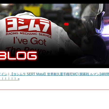
メイン
|
【ヨシムラ SERT Motul】世界耐久選手権(EWC) 開幕戦 ルマン24時間
！！！！！！ »