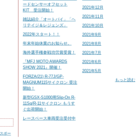
ードセンサーオフセット
2021年12月
KIT 受注開始！
2021年11月
雑誌紹介「オートバイ」「ヘ
リテイジ＆レジェンズ」
2021年10月
2022年スタート！！
2021年9月
年末年始休業のお知らせ。
2021年8月
海外選手権参戦功労賞受賞！
2021年7月
『MFJ MOTO AWARDS
2021年6月
SHOW 2021』開催！
2021年5月
FORZA(21) R-77J/GP-
もっと読む
MAGNUM115サイクロン 受注
開始！
新型GSX-S1000用Slip-On R-
11Sq/R-11サイクロン もうす
ぐ出荷開始！
レースベース車両受注受付中
スポー