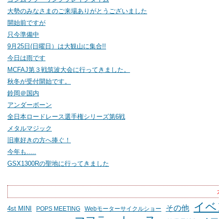
大勢のみなさまのご来場ありがとうございました
開始前ですが
只今準備中
9月25日(日曜日）は大観山に集合!!
今日は雨です
MCFAJ第３戦筑波大会に行ってきました。
秋冬が受付開始です。
鈴岡＠国内
アンダーボーン
全日本ロードレース選手権シリーズ第6戦
メタルマジック
旧車好きの方へ捧ぐ！
今年も.....
GSX1300Rの聖地に行ってきました
イベ
その他
4st MINI
POPS MEETING
Webモーターサイクルショー