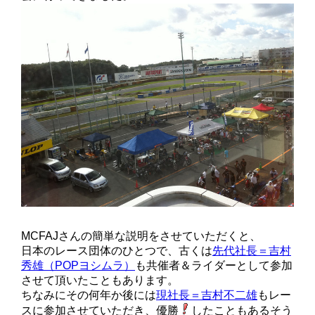
MCFAJさんの簡単な説明をさせていただくと、
日本のレース団体のひとつで、古くは
先代社長＝吉村
秀雄（POPヨシムラ）
も共催者＆ライダーとして参加
させて頂いたこともあります。
ちなみにその何年か後には
現社長＝吉村不二雄
もレー
スに参加させていただき、優勝
したこともあるそう