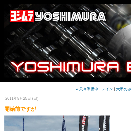
« 只今準備中
|
メイン
|
大勢のみ
2011年9月25日 (日)
開始前ですが