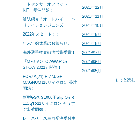
ードセンサーオフセット
2021年12月
KIT 受注開始！
2021年11月
雑誌紹介「オートバイ」「ヘ
リテイジ＆レジェンズ」
2021年10月
2022年スタート！！
2021年9月
年末年始休業のお知らせ。
2021年8月
海外選手権参戦功労賞受賞！
2021年7月
『MFJ MOTO AWARDS
2021年6月
SHOW 2021』開催！
2021年5月
FORZA(21) R-77J/GP-
もっと読む
MAGNUM115サイクロン 受注
開始！
新型GSX-S1000用Slip-On R-
11Sq/R-11サイクロン もうす
ぐ出荷開始！
レースベース車両受注受付中