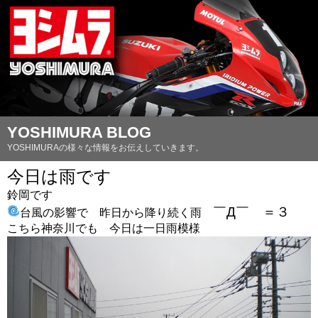
YOSHIMURA BLOG
YOSHIMURAの様々な情報をお伝えしていきます。
今日は雨です
鈴岡です
￣Д￣ ＝３
台風の影響で 昨日から降り続く雨
こちら神奈川でも 今日は一日雨模様