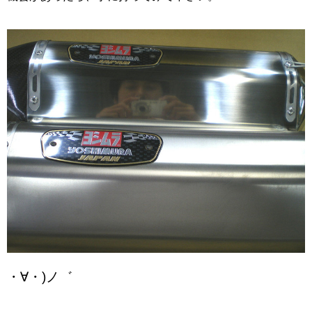
・∀・)ノ゛