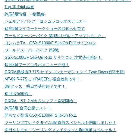
Top 10 Trial 結果
鈴鹿8耐情報 - 物販編-
シェルアドバンス・ヨシムラコラボステッカー
鈴鹿8耐ライダートークショーのお知らせです
ワールドスーパーバイク 第9戦リザルトアップしました。
ヨシムラTV GSX-S1000/F Slip-On R-11サイクロン
ワールドスーパーバイク 第9戦
GSX-S1000/F Slip-On R-11 サイクロン 注文受付開始！
鈴鹿8耐フードコラボメニュー完成！
GROM機械曲R-77S サイクロンカーボンエンド Type-Down初回出荷!
MT-09 R-77SにＴRACERが適合追加です！
8耐グッズ 明日で受付終了です！
初回出荷開始！
GROM ST-２Mカムシャフト発売開始！
鈴鹿8耐 合同公開テスト！
間もなく登場 GSX-S1000/F Slip-On R-11
ツーリングブレイクタイム8耐直前スペシャルを開催しました！
明日やります！ツーリングブレイクタイム8耐直前スペシャル！