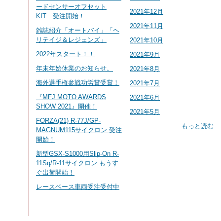
ードセンサーオフセット
2021年12月
KIT 受注開始！
2021年11月
雑誌紹介「オートバイ」「ヘ
リテイジ＆レジェンズ」
2021年10月
2022年スタート！！
2021年9月
年末年始休業のお知らせ。
2021年8月
海外選手権参戦功労賞受賞！
2021年7月
『MFJ MOTO AWARDS
2021年6月
SHOW 2021』開催！
2021年5月
FORZA(21) R-77J/GP-
もっと読む
MAGNUM115サイクロン 受注
開始！
新型GSX-S1000用Slip-On R-
11Sq/R-11サイクロン もうす
ぐ出荷開始！
レースベース車両受注受付中