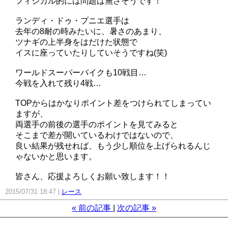
フィジカル的には問題は無さそうです！
ランディ・ドゥ・プニエ選手は
去年の8耐の時みたいに、暑さのあまり、
ツナギの上半身をはだけた状態で
イスに座っていたりしていそうですね(笑)
ワールドスーパーバイクも10戦目…
今戦を入れて残り4戦…
TOPからはかなりポイント差をつけられてしまってい
ますが、
両選手の前後の選手のポイントを見てみると
そこまで差が開いているわけではないので、
良い結果が残せれば、もう少し順位を上げられるんじ
ゃないかと思います。
皆さん、応援よろしくお願い致します！！
2015/07/31 18:47
レース
«
前の記事
次の記事
»