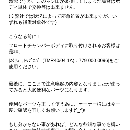
残念ですが、このネジ山が破損してしまった場合はボ
ディ単体で交換等は出来ません。
(※弊社では状況によって応急処置が出来ますが、い
ずれも補償対象外です)
こうなる前に！
フロートチャンバーボディに取り付けされるお客様は
是非、
[ｽｸﾘｭｰ､ﾄｯﾌﾟｶﾊﾞｰ(TMR40/04-1A)：779-000-0096]をご
使用ください。
最後に、ここまで注意喚起の内容となりましたが使っ
てみると大変便利なパーツになります。
便利なパーツを正しく使う為に、オーナー様には今一
度ご確認を宜しくお願いします(^_^)/
もし分からない事があれば、どんな些細な事でも構い