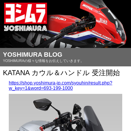
YOSHIMURA BLOG
YOSHIMURAの様々な情報をお伝えしていきます。
KATANA カウル＆ハンドル 受注開始
https://shop.yoshimura-jp.com/syouhin/result.php?
w_key=1&word=693-199-1000