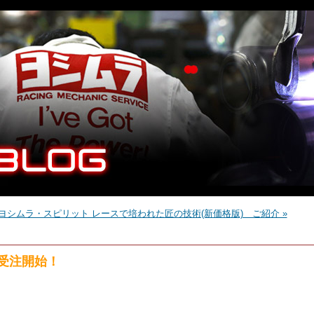
 ヨシムラ・スピリット レースで培われた匠の技術(新価格版) ご紹介 »
近日受注開始！