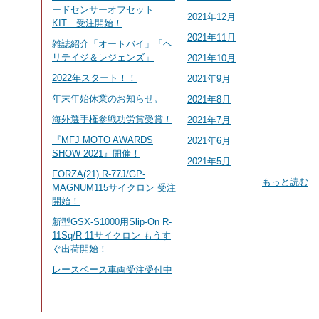
ードセンサーオフセット
2021年12月
KIT 受注開始！
2021年11月
雑誌紹介「オートバイ」「ヘ
リテイジ＆レジェンズ」
2021年10月
2022年スタート！！
2021年9月
年末年始休業のお知らせ。
2021年8月
海外選手権参戦功労賞受賞！
2021年7月
『MFJ MOTO AWARDS
2021年6月
SHOW 2021』開催！
2021年5月
FORZA(21) R-77J/GP-
もっと読む
MAGNUM115サイクロン 受注
開始！
新型GSX-S1000用Slip-On R-
11Sq/R-11サイクロン もうす
ぐ出荷開始！
レースベース車両受注受付中