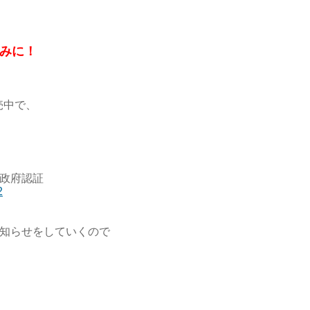
みに！
発売中で、
C 政府認証
2
知らせをしていくので