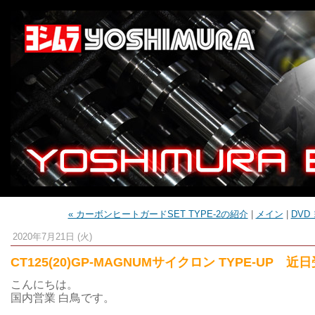
« カーボンヒートガードSET TYPE-2の紹介
|
メイン
|
DVD
2020年7月21日 (火)
CT125(20)GP-MAGNUMサイクロン TYPE-UP 
こんにちは。
国内営業 白鳥です。