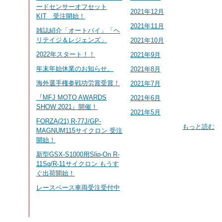
ードセンサーオフセット
2021年12月
KIT 受注開始！
2021年11月
雑誌紹介「オートバイ」「ヘ
リテイジ＆レジェンズ」
2021年10月
2022年スタート！！
2021年9月
年末年始休業のお知らせ。
2021年8月
海外選手権参戦功労賞受賞！
2021年7月
『MFJ MOTO AWARDS
2021年6月
SHOW 2021』開催！
2021年5月
FORZA(21) R-77J/GP-
もっと読む
MAGNUM115サイクロン 受注
開始！
新型GSX-S1000用Slip-On R-
11Sq/R-11サイクロン もうす
ぐ出荷開始！
レースベース車両受注受付中