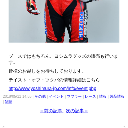
ブースではもちろん、ヨシムラグッズの販売も行いま
す。
皆様のお越しをお待ちしております。
テイスト・オブ・ツクバの情報詳細はこちら
http://www.yoshimura-jp.com/info/event.php
2018/05/11 14:55
その他
イベント
マフラー
レース
情報
製品情報
雑誌
«
前の記事
次の記事
»