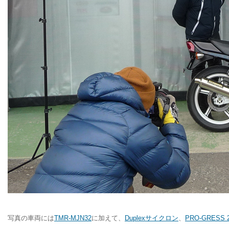
写真の車両には
TMR-MJN32
に加えて、
Duplexサイクロン
、
PRO-GRESS 