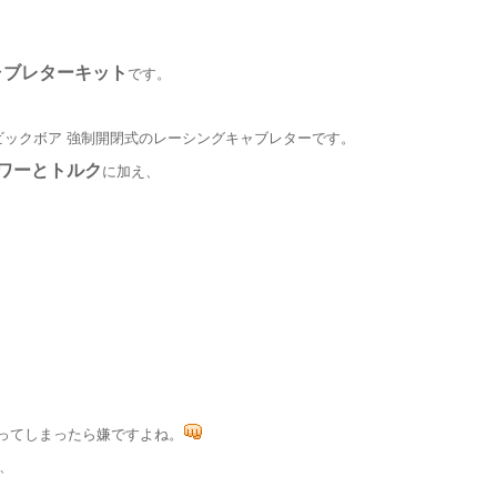
キャブレターキット
です。
、ビックボア 強制開閉式のレーシングキャブレターです。
ワーとトルク
に加え、
ってしまったら嫌ですよね。
が、