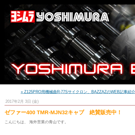
« Z125PRO用機械曲R-77Sサイクロン、BAZZAZのWEB記事紹
2017年2月 3日 (金)
ゼファー400 TMR-MJN32キャブ 絶賛販売中！
こんにちは、 海外営業の青山です。