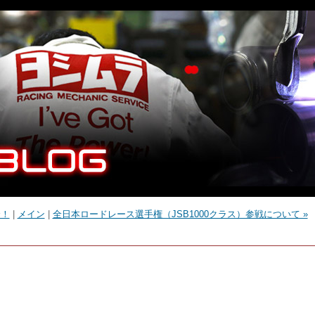
介！
|
メイン
|
全日本ロードレース選手権（JSB1000クラス）参戦について »