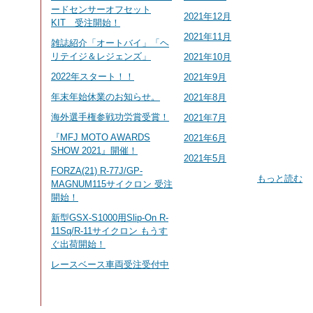
ードセンサーオフセット
2021年12月
KIT 受注開始！
2021年11月
雑誌紹介「オートバイ」「ヘ
リテイジ＆レジェンズ」
2021年10月
2022年スタート！！
2021年9月
年末年始休業のお知らせ。
2021年8月
海外選手権参戦功労賞受賞！
2021年7月
『MFJ MOTO AWARDS
2021年6月
SHOW 2021』開催！
2021年5月
FORZA(21) R-77J/GP-
もっと読む
MAGNUM115サイクロン 受注
開始！
新型GSX-S1000用Slip-On R-
11Sq/R-11サイクロン もうす
ぐ出荷開始！
レースベース車両受注受付中