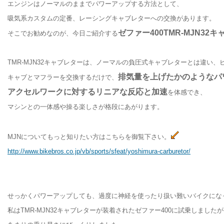
エンジンはノーマルのままでパワーアップする方法として、
吸気系カスタムの定番、レーシングキャブレターへの交換があります。
ゼファー400TMR-MJN32
そこでお勧めなのが、今日ご紹介する
TMR-MJN32キャブレターは、ノーマルの負圧式キャブレターとは違い
排気量を上げたかのようなパ
キャブとマフラーを交換するだけで、
アクセルワークに対するリニアな反応と加速
を体感でき、
マシンとの一体感や操る楽しさが格段にあがります。
MJNについてもっと知りたい方はこちらを御覧下さい。
http://www.bikebros.co.jp/vb/sports/sfeat/yoshimura-carburetor/
せっかくパワーアップしても、過度に神経を使ったり扱い難いバイクにな
私はTMR-MJN32キャブレターが装着されたゼファー400に試乗しました