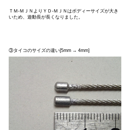
ＴＭ-ＭＪＮよりＹＤ-ＭＪＮはボディーサイズが大き
いため、
遊動長が長く
なりました。
③タイコのサイズの違い[5mm → 4mm]