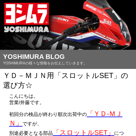
YOSHIMURA BLOG
YOSHIMURAの様々な情報をお伝えしていきます。
ＹＤ－ＭＪＮ用「スロットルSET」の
選び方☆
こんにちは。
営業/井藤です。
「ＹＤ-ＭＪ
初回分の検品が終わり順次出荷中の
Ｎ」
ですが、
「スロットルSET」
別途必要となる部品
につ