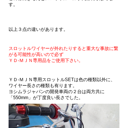
す。
以上３点の違いがあります。
スロットルワイヤーが外れたりすると重大な事故に繋
がる可能性が高いので必ず
ＹＤ-ＭＪＮ専用品をご使用下さい。
ＹＤ-ＭＪＮ専用スロットルSETは色の種類以外に、
ワイヤー長さの種類も有ります。
ヨシムラジャパンの開発車両の２台は両方共に
「550mm」が丁度良い長さでした。