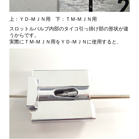
上：ＹＤ-ＭＪＮ用 下：ＴＭ-ＭＪＮ用
スロットルバルブ内部のタイコ引っ掛け部の形状が違
う
からです。
実際にＴＭ-ＭＪＮ用をＹＤ-ＭＪＮに使用すると、