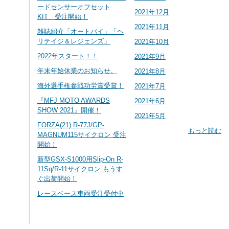
ードセンサーオフセット
2021年12月
KIT 受注開始！
2021年11月
雑誌紹介「オートバイ」「ヘ
リテイジ＆レジェンズ」
2021年10月
2022年スタート！！
2021年9月
年末年始休業のお知らせ。
2021年8月
海外選手権参戦功労賞受賞！
2021年7月
『MFJ MOTO AWARDS
2021年6月
SHOW 2021』開催！
2021年5月
FORZA(21) R-77J/GP-
もっと読む
MAGNUM115サイクロン 受注
開始！
新型GSX-S1000用Slip-On R-
11Sq/R-11サイクロン もうす
ぐ出荷開始！
レースベース車両受注受付中