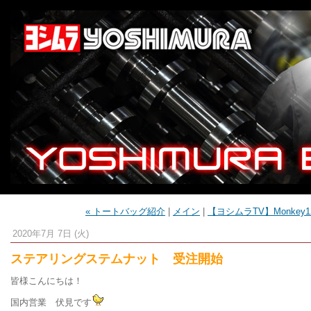
« トートバッグ紹介
|
メイン
|
【ヨシムラTV】Monkey1
2020年7月 7日 (火)
ステアリングステムナット 受注開始
皆様こんにちは！
国内営業 伏見です