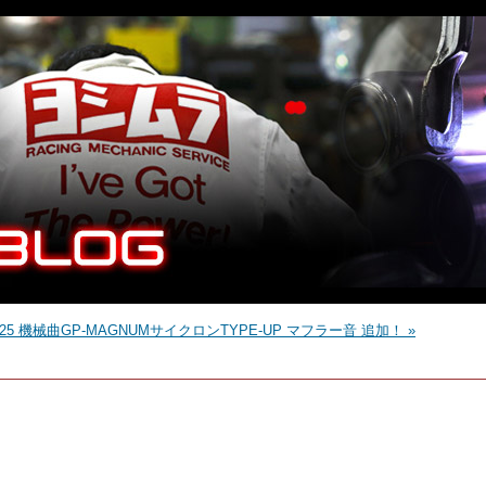
25 機械曲GP-MAGNUMサイクロンTYPE-UP マフラー音 追加！ »