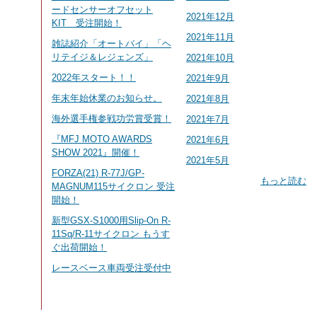
ードセンサーオフセット
2021年12月
KIT 受注開始！
2021年11月
雑誌紹介「オートバイ」「ヘ
リテイジ＆レジェンズ」
2021年10月
2022年スタート！！
2021年9月
年末年始休業のお知らせ。
2021年8月
海外選手権参戦功労賞受賞！
2021年7月
『MFJ MOTO AWARDS
2021年6月
SHOW 2021』開催！
2021年5月
FORZA(21) R-77J/GP-
もっと読む
MAGNUM115サイクロン 受注
開始！
新型GSX-S1000用Slip-On R-
11Sq/R-11サイクロン もうす
ぐ出荷開始！
レースベース車両受注受付中