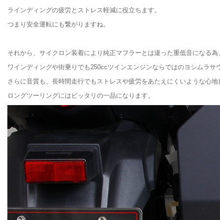
ラインディングの疲労とストレス軽減に役立ちます。
つまり安全運転にも繋がりますね。
それから、サイクロン装着により純正マフラーとは違った重低音になる為
ワインディングや街乗りでも250ccツインエンジンならではのヨシムラ
さらに音質も、長時間走行でもストレスや疲労をあたえにくいような心地
ロングツーリングにはピッタリの一品になります。