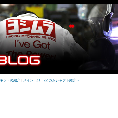
プキットの紹介
|
メイン
|
Z1、Z2 カムシャフト紹介 »