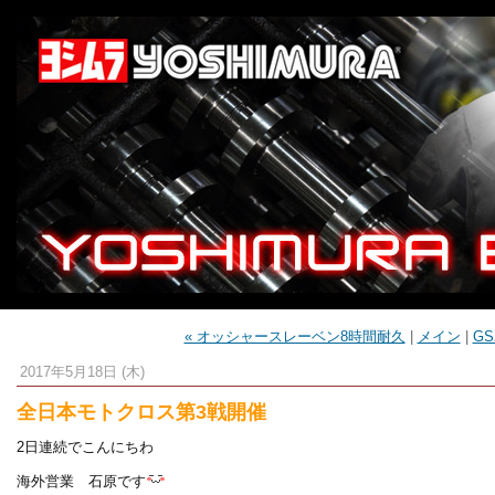
« オッシャースレーベン8時間耐久
|
メイン
|
G
2017年5月18日 (木)
全日本モトクロス第3戦開催
2日連続でこんにちわ
海外営業 石原です