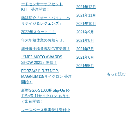
ードセンサーオフセット
2021年12月
KIT 受注開始！
2021年11月
雑誌紹介「オートバイ」「ヘ
リテイジ＆レジェンズ」
2021年10月
2022年スタート！！
2021年9月
年末年始休業のお知らせ。
2021年8月
海外選手権参戦功労賞受賞！
2021年7月
『MFJ MOTO AWARDS
2021年6月
SHOW 2021』開催！
2021年5月
FORZA(21) R-77J/GP-
もっと読む
MAGNUM115サイクロン 受注
開始！
新型GSX-S1000用Slip-On R-
11Sq/R-11サイクロン もうす
ぐ出荷開始！
レースベース車両受注受付中