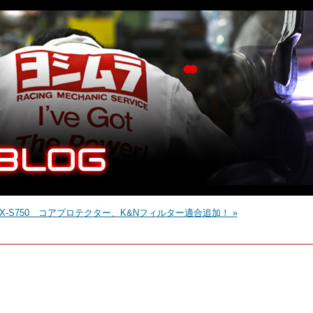
SX-S750 コアプロテクター、K&Nフィルター適合追加！ »