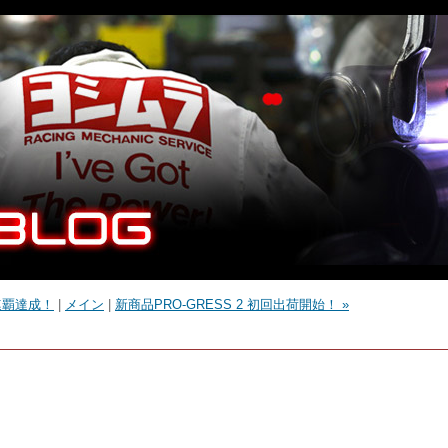
連覇達成！
|
メイン
|
新商品PRO-GRESS 2 初回出荷開始！ »