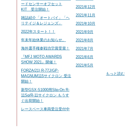
ードセンサーオフセット
2021年12月
KIT 受注開始！
2021年11月
雑誌紹介「オートバイ」「ヘ
リテイジ＆レジェンズ」
2021年10月
2022年スタート！！
2021年9月
年末年始休業のお知らせ。
2021年8月
海外選手権参戦功労賞受賞！
2021年7月
『MFJ MOTO AWARDS
2021年6月
SHOW 2021』開催！
2021年5月
FORZA(21) R-77J/GP-
もっと読む
MAGNUM115サイクロン 受注
開始！
新型GSX-S1000用Slip-On R-
11Sq/R-11サイクロン もうす
ぐ出荷開始！
レースベース車両受注受付中