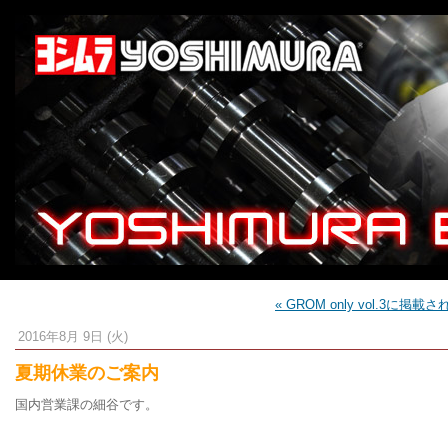
« GROM only vol.3に掲
2016年8月 9日 (火)
夏期休業のご案内
国内営業課の細谷です。
.