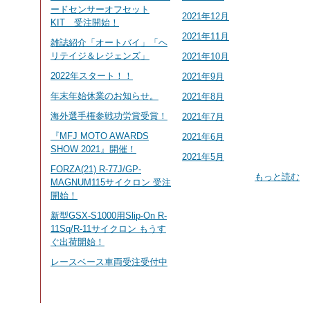
ードセンサーオフセット
2021年12月
KIT 受注開始！
2021年11月
雑誌紹介「オートバイ」「ヘ
リテイジ＆レジェンズ」
2021年10月
2022年スタート！！
2021年9月
年末年始休業のお知らせ。
2021年8月
海外選手権参戦功労賞受賞！
2021年7月
『MFJ MOTO AWARDS
2021年6月
SHOW 2021』開催！
2021年5月
FORZA(21) R-77J/GP-
もっと読む
MAGNUM115サイクロン 受注
開始！
新型GSX-S1000用Slip-On R-
11Sq/R-11サイクロン もうす
ぐ出荷開始！
レースベース車両受注受付中