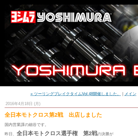
« ツーリングブレイクタイムVol.48開催しました。
|
メイン
2016年4月18日 (月)
全日本モトクロス第2戦 出店しました
国内営業課の細谷です。
全日本モトクロス選手権 第2戦
昨日、
の決勝が