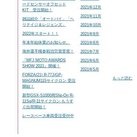
ードセンサーオフセット
2021年12月
KIT 受注開始！
2021年11月
雑誌紹介「オートバイ」「ヘ
リテイジ＆レジェンズ」
2021年10月
2022年スタート！！
2021年9月
年末年始休業のお知らせ。
2021年8月
海外選手権参戦功労賞受賞！
2021年7月
『MFJ MOTO AWARDS
2021年6月
SHOW 2021』開催！
2021年5月
FORZA(21) R-77J/GP-
もっと読む
MAGNUM115サイクロン 受注
開始！
新型GSX-S1000用Slip-On R-
11Sq/R-11サイクロン もうす
ぐ出荷開始！
レースベース車両受注受付中