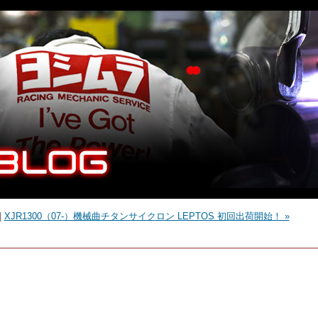
|
XJR1300（07-）機械曲チタンサイクロン LEPTOS 初回出荷開始！ »