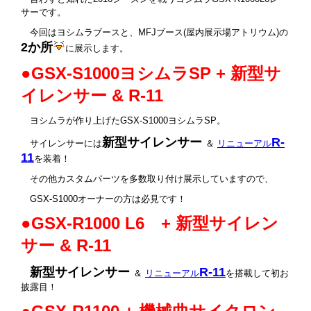
サーです。
今回はヨシムラブースと、MFJブース(屋内展示場アトリウム)の
2か所
に展示します。
●GSX-S1000ヨシムラSP +
新型サ
イレンサー & R-11
ヨシムラが作り上げたGSX-S1000ヨシムラSP。
新型
サイレンサー
R-
サイレンサーには
＆
リニューアル
11
を装着！
その他カスタムパーツを多数取り付け展示していますので、
GSX-S1000オーナーの方は必見です！
●GSX-R1000 L6 + 新型サイレン
サー & R-11
新型
サイレンサー
R-11
＆
リニューアル
を搭載して初お
披露目！