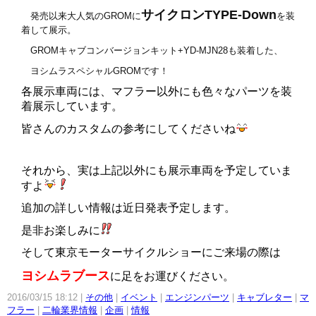
サイクロンTYPE-Down
発売以来大人気のGROMに
を装
着して展示。
GROMキャブコンバージョンキット+YD-MJN28も装着した、
ヨシムラスペシャルGROMです！
各展示車両には、マフラー以外にも色々なパーツを装
着展示しています。
皆さんのカスタムの参考にしてくださいね
それから、実は上記以外にも展示車両を予定していま
すよ
追加の詳しい情報は近日発表予定します。
是非お楽しみに
そして東京モーターサイクルショーにご来場の際は
ヨシムラブース
に足をお運びください。
2016/03/15 18:12
その他
イベント
エンジンパーツ
キャブレター
マ
フラー
二輪業界情報
企画
情報