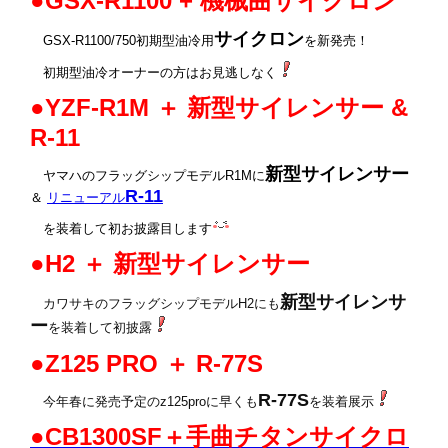
●GSX-R1100 + 機械曲サイクロン
サイクロン
GSX-R1100/750初期型油冷用
を新発売！
初期型油冷オーナーの方はお見逃しなく
●YZF-R1M ＋ 新型サイレンサー &
R-11
新型
サイレンサー
ヤマハのフラッグシップモデルR1Mに
R-11
＆
リニューアル
を装着して初お披露目します
●H2 ＋ 新型サイレンサー
新型
サイレンサ
カワサキのフラッグシップモデルH2にも
ー
を装着して初披露
●Z125 PRO ＋ R-77S
R-77S
今年春に発売予定のz125proに早くも
を装着展示
●CB1300SF＋手曲チタンサイクロ