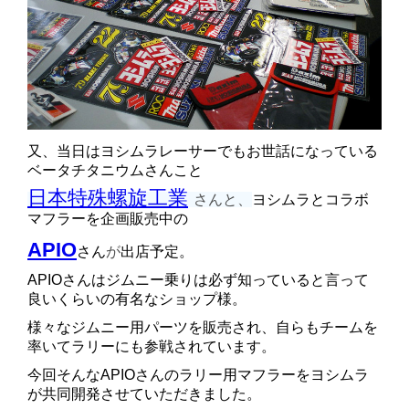
又、当日は
ヨシムラレーサーでもお世話になっている
ベータチタニウムさんこと
日本特殊螺旋工業
さんと、
ヨシムラとコラボ
マフラーを企画販売中の
APIO
さん
が
出店予定。
APIOさんはジムニー乗りは必ず知っていると言って
良いくらいの有名なショップ様。
様々なジムニー用パーツを販売され、自らもチームを
率いてラリーにも参戦されています。
今回そんなAPIOさんのラリー用マフラーをヨシムラ
が共同開発させていただきました。