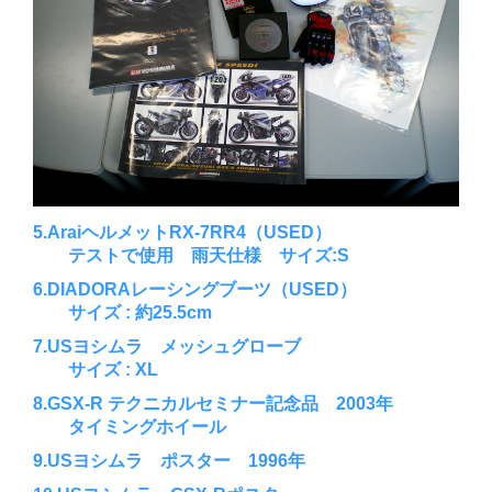
5.AraiヘルメットRX-7RR4（USED）
テストで使用 雨天仕様 サイズ:S
6.DIADORAレーシングブーツ（USED）
サイズ : 約25.5cm
7.USヨシムラ メッシュグローブ
サイズ : XL
8.GSX-R テクニカルセミナー記念品 2003年
タイミングホイール
9.USヨシムラ ポスター 1996年