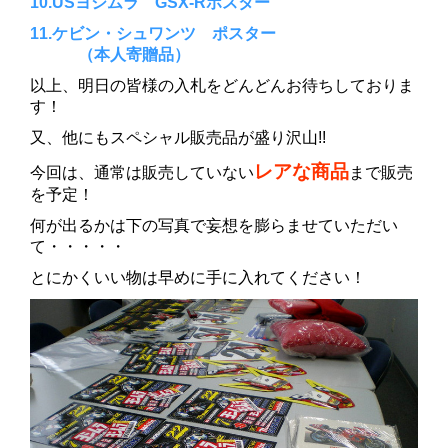
10.USヨシムラ GSX-Rポスター
11.ケビン・シュワンツ ポスター
（本人寄贈品）
以上、明日の皆様の入札をどんどんお待ちしておりま
す！
又、他にもスペシャル販売品が盛り沢山!!
レアな商品
今回は、通常は販売していない
まで販売
を予定！
何が出るかは下の写真で妄想を膨らませていただい
て・・・・・
とにかくいい物は早めに手に入れてください！